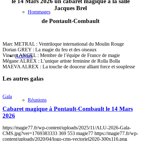
le 14 Mars 2026 un cabaret magique à la salle
Jacques Brel
Hommages
de Pontault-Combault
Marc METRAL : Ventriloque international du Moulin Rouge
Dorian GREY : La magie du feu et des oiseaux
Vincent ANGEL : Membre de l’équipe de France de magie
Activités
Mégane ALREX : L’unique artiste feminine de Rolla Bolla
MAEVA ALREX : La touche de douceur alliant force et souplesse
Les autres galas
Gala
Réunions
Cabaret magique à Pontault-Combault le 14 Mars
2026
https://magie77.fr/wp-content/uploads/2025/11/ALU-2026-Gala-
CMS.jpg?ver=1769383333
369
553
magie77
https://magie77.fr/wp-
content/uploads/2020/04/logo-cms-vectoriel2020-300x116.png