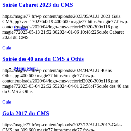
Soirée Cabaret 2023 du CMS
https://magie77.fr/wp-content/uploads/2023/05/ALU-2023-Gala-
CMS.jpg?ver=1702764219
400
600
magie77
https://magie77.fr/wp-
content/uploads/2020/04/logo-cms-vectoriel2020-300x116.png
Contact
magie77
2023-05-13 21:52:30
2024-01-06 10:48:22
Soirée Cabaret
2023 du CMS
Gala
Soirée des 40 ans du CMS à Othis
Menu
Menu
https://magie77.fr/wp-content/uploads/2024/04/ALU-40ans-
Othis.jpg
400
600
magie77
https://magie77.fr/wp-
content/uploads/2020/04/logo-cms-vectoriel2020-300x116.png
magie77
2023-03-04 22:52:55
2024-04-01 22:58:47
Soirée des 40 ans
du CMS à Othis
Gala
Gala 2017 du CMS
https://magie77.fr/wp-content/uploads/2023/12/ALU-2017-Gala-
CMS.jpg
399
600
magie77
https://magie77.fr/wp-