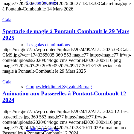
Les conférences
magie77
2026-03-14 20:30:01
2026-06-27 18:13:33
Cabaret magique
à Pontault-Combault le 14 Mars 2026
Gala
Spectacle de magie à Pontault-Combault le 29 Mars
2025
Les galas et animations
https://magie77.fr/wp-content/uploads/2024/09/ALU-2025-03-Gala-
CMS.jpg?ver=1743365035
369
553
magie77
https://magie77.fr/wp-
content/uploads/2020/04/logo-cms-vectoriel2020-300x116.png
magie77
2025-03-29 20:30:09
2025-09-17 20:13:13
Spectacle de
magie à Pontault-Combault le 29 Mars 2025
Gala
Coupes Meldini et Sylvain-Bernag
Animation aux Passerelles à Pontaut-Combault 12
2024
https://magie77.fr/wp-content/uploads/2024/12/ALU-2024-12-Les-
passerelles.jpg
369
553
magie77
https://magie77.fr/wp-
content/uploads/2020/04/logo-cms-vectoriel2020-300x116.png
magie77
2024-12-14 14:12:44
2025-10-28 10:11:02
Animation aux
Château magique
Passerelles à Pontaut-Combault 12 2024