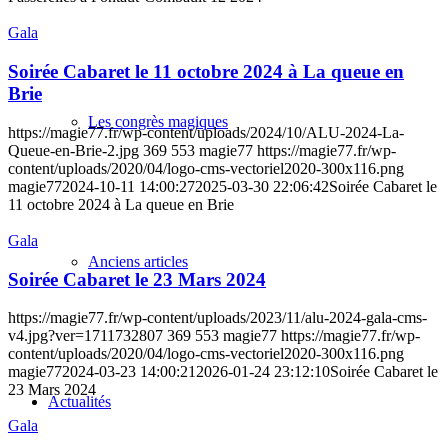
Gala
Soirée Cabaret le 11 octobre 2024 à La queue en
Brie
Les congrès magiques
https://magie77.fr/wp-content/uploads/2024/10/ALU-2024-La-
Queue-en-Brie-2.jpg
369
553
magie77
https://magie77.fr/wp-
content/uploads/2020/04/logo-cms-vectoriel2020-300x116.png
magie77
2024-10-11 14:00:27
2025-03-30 22:06:42
Soirée Cabaret le
11 octobre 2024 à La queue en Brie
Gala
Anciens articles
Soirée Cabaret le 23 Mars 2024
https://magie77.fr/wp-content/uploads/2023/11/alu-2024-gala-cms-
v4.jpg?ver=1711732807
369
553
magie77
https://magie77.fr/wp-
content/uploads/2020/04/logo-cms-vectoriel2020-300x116.png
magie77
2024-03-23 14:00:21
2026-01-24 23:12:10
Soirée Cabaret le
23 Mars 2024
Actualités
Gala