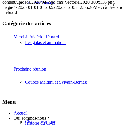
content/uploads/2020/04/logo-cms-vectoriel2020-300x116.png
Les conférences
magie77
2025-01-01 01:20:52
2025-12-03 12:56:26
Merci à Frédéric
Hébrard
Catégorie des articles
Merci à Frédéric Hébrard
Les galas et animations
Prochaine réunion
Coupes Meldini et Sylvain-Bernag
Menu
Accueil
Qui sommes-nous ?
Château magique
Histoire du CMS