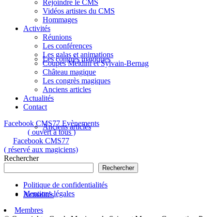
Rejoindre le CMS
Vidéos artistes du CMS
Hommages
Activités
Réunions
Les conférences
Les galas et animations
Les congrès magiques
Coupes Meldini et Sylvain-Bernag
Château magique
Les congrès magiques
Anciens articles
Actualités
Contact
Facebook CMS77 Evènements
Anciens articles
( ouvert à tous )
Facebook CMS77
( réservé aux magiciens)
Rechercher
Rechercher
Politique de confidentialités
Mentions légales
Actualités
Membres