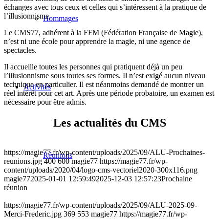
échanges avec tous ceux et celles qui s’intéressent à la pratique de
l’illusionnisme.
Hommages
Le CMS77, adhérent à la FFM (Fédération Française de Magie),
n’est ni une école pour apprendre la magie, ni une agence de
spectacles.
Il accueille toutes les personnes qui pratiquent déjà un peu
l’illusionnisme sous toutes ses formes. Il n’est exigé aucun niveau
technique en particulier. Il est néanmoins demandé de montrer un
Activités
réel intérêt pour cet art. Après une période probatoire, un examen est
nécessaire pour être admis.
Les actualités du CMS
https://magie77.fr/wp-content/uploads/2025/09/ALU-Prochaines-
Réunions
reunions.jpg
400
600
magie77
https://magie77.fr/wp-
content/uploads/2020/04/logo-cms-vectoriel2020-300x116.png
magie77
2025-01-01 12:59:49
2025-12-03 12:57:23
Prochaine
réunion
https://magie77.fr/wp-content/uploads/2025/09/ALU-2025-09-
Merci-Frederic.jpg
369
553
magie77
https://magie77.fr/wp-